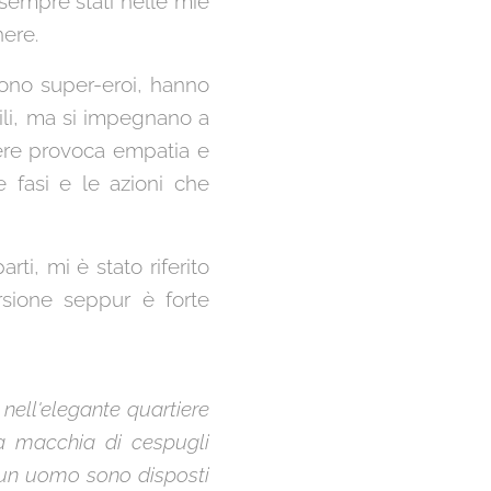
sempre stati nelle mie
nere.
sono super-eroi, hanno
bili, ma si impegnano a
sere provoca empatia e
 fasi e le azioni che
ti, mi è stato riferito
sione seppur è forte
 nell'elegante quartiere
 macchia di cespugli
i un uomo sono disposti