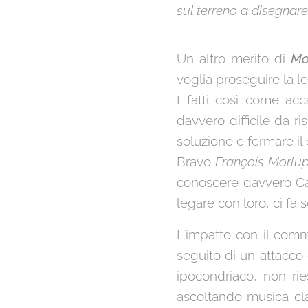
sul terreno a disegnare
Un altro merito di
Mo
voglia proseguire la l
I fatti così come ac
davvero difficile da 
soluzione e fermare il
Bravo
François
Morlup
conoscere davvero Cald
legare con loro, ci fa
L'impatto con il comm
seguito di un attacco
ipocondriaco, non ri
ascoltando musica cla