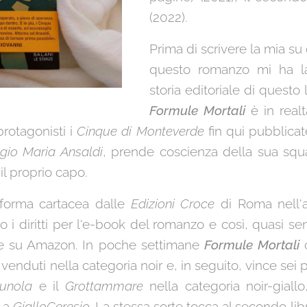
(2022).
Prima di scrivere la mia su 
questo romanzo mi ha la
storia editoriale di questo 
Formule Mortali
è in realt
rotagonisti i
Cinque di Monteverde
fin qui pubblicat
gio Maria Ansaldi
, prende coscienza della sua squ
l proprio capo.
forma cartacea dalle
Edizioni Croce
di Roma nell'a
ato i diritti per l'e-book del romanzo e così, quasi s
ine su Amazon. In poche settimane
Formule Mortali
c
ù venduti nella categoria noir e, in seguito, vince sei p
runola
e il
Grottammare
nella categoria noir-giallo
 a
GialloCeresio
. La stessa sorte tocca al secondo lib