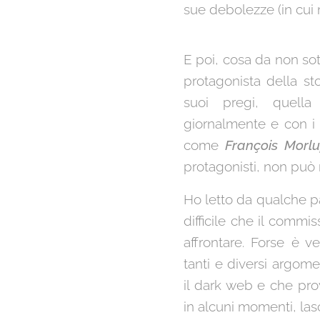
sue debolezze (in cui 
E poi, cosa da non so
protagonista della sto
suoi pregi, quella
giornalmente e con i q
come
François Morl
protagonisti, non può 
Ho letto da qualche pa
difficile che il comm
affrontare. Forse è v
tanti e diversi argome
il dark web e che pro
in alcuni momenti, lasc