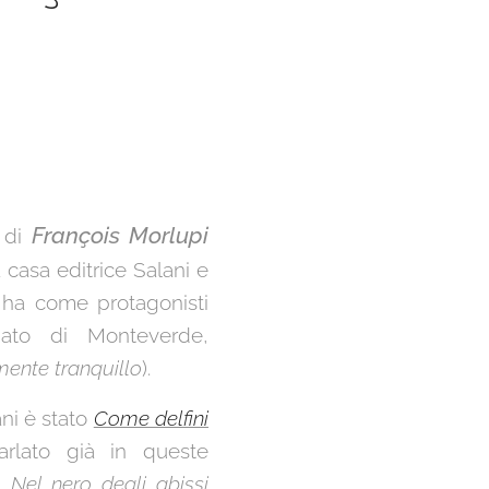
François Morlupi
o di
 casa editrice Salani e
 ha come protagonisti
riato di Monteverde,
mente tranquillo
).
ani è stato
Come delfini
lato già in queste
do
Nel nero degli abissi