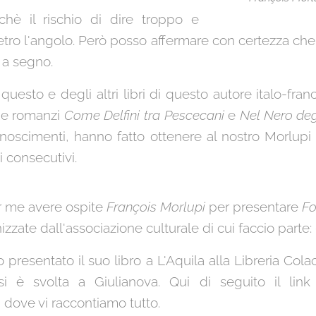
hè il rischio di dire troppo e
ietro l'angolo. Però posso affermare con certezza che
 a segno.
i questo e degli altri libri di questo autore italo-fr
ue romanzi
Come Delfini tra Pescecani
e
Nel Nero deg
iconoscimenti, hanno fatto ottenere al nostro Morlupi 
i consecutivi.
er me avere ospite
François Morlupi
per presentare
Fo
zzate dall'associazione culturale di cui faccio parte:
ato presentato il suo libro a L'Aquila alla Libreria Col
i è svolta a Giulianova. Qui di seguito il link
 dove vi raccontiamo tutto.