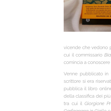
vicende che vedono p
cui il commissario
Bia
comincia a conoscere i
Venne pubblicato in 
scrittore si era riserv
pubblica il libro onl
della classifica dei pi
tra cui il
Giorgione P
Garfagnana in Giallo
e