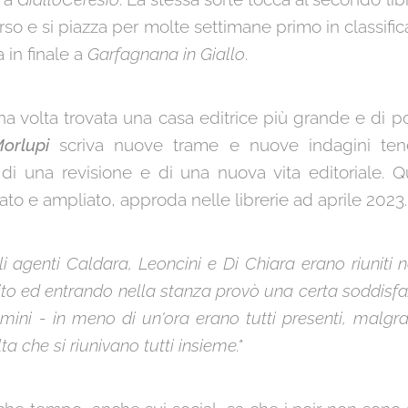
so e si piazza per molte settimane primo in classifica
a in finale a
Garfagnana in Giallo
.
na volta trovata una casa editrice più grande e di 
orlupi
scriva nuove trame e nuove indagini ten
 di una revisione e di una nuova vita editoriale.
sitato e ampliato, approda nelle librerie ad aprile 2023.
 gli agenti Caldara, Leoncini e Di Chiara erano riuniti n
to ed entrando nella stanza provò una certa soddisfa
omini - in meno di un'ora erano tutti presenti, mal
a che si riunivano tutti insieme."