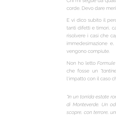
Chi mi segue da qualc
corde. Devo dare merit
E vi dico subito il p
tanti difetti e timori
risolvere i casi che 
immedesimazione e, f
vengono compiute.
Non ho letto
Formule 
che fosse un
"tantine
l'impatto con il caso 
"In un torrida estate r
di Monteverde. Un odo
scopre, con terrore, u