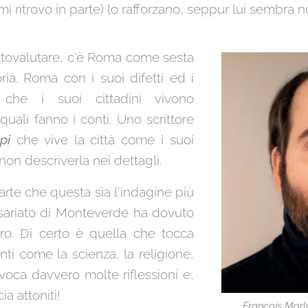
mi ritrovo in parte) lo rafforzano, seppur lui sembra
ttovalutare, c'è Roma come sesta
ria. Roma con i suoi difetti ed i
 che i suoi cittadini vivono
uali fanno i conti. Uno scrittore
upi
che vive la città come i suoi
non descriverla nei dettagli.
rte che questa sia l'indagine più
issariato di Monteverde ha dovuto
ero. Di certo è quella che tocca
nti come la scienza, la religione,
voca davvero molte riflessioni e,
ia attoniti!
François Morl