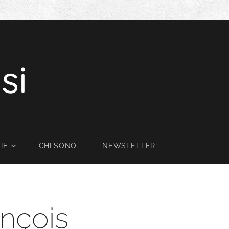
si
IE
CHI SONO
NEWSLETTER
nçois