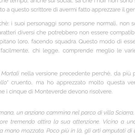
he tempo, anche sui social, sa che i noir non sono 
o a questo scrittore di avermi fatto apprezzare il ge
erchè: i suoi personaggi sono persone normali, non 
, caratteri diversi che potrebbero non essere compati
capitano loro, facendo squadra. Questo modo di es
acilmente, chi legge, comprende meglio le varie
Mortali
nella versione precedente perchè, da più par
llo"
cruento, ma ho apprezzato molto questa ver
che i cinque di Monteverde devono risolvere.
omana, un anziano cammina nel parco di villa Sciarra,
re tremendo attira la sua attenzione.
Vicino a una
na mano mozzata. Poco più in là, gli arti amputati d