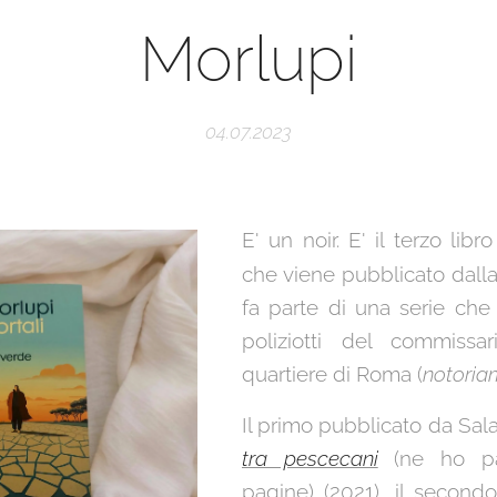
Morlupi
04.07.2023
E' un noir. E' il terzo libr
che viene pubblicato dalla
fa parte di una serie che
poliziotti del commissa
quartiere di Roma (
notoria
Il primo pubblicato da Sal
tra pescecani
(ne ho par
pagine) (2021), il secon