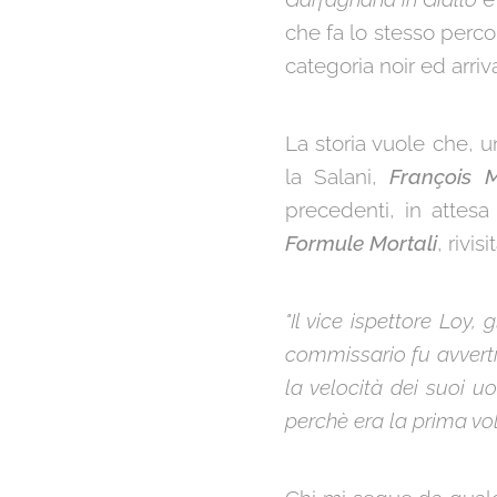
che fa lo stesso percor
categoria noir ed arriv
La storia vuole che, u
la Salani,
François M
precedenti, in attesa
Formule Mortali
, rivi
"Il vice ispettore Loy,
commissario fu avverti
la velocità dei suoi u
perchè era la prima volt