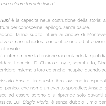
 una celebre formula fisica.
"
rlupi
è la capacità nella costruzione della storia; 
ettura per conoscerne l'epilogo, senza pause.
cadono, fanno subito intuire ai cinque di Montev
risolvere, che richiederà concentrazione ed attenzio
 colpevole.
i
a interrompere la tensione raccontando la quotidianit
ara, Leoncini, Di Chiara e Loy e, soprattutto, Biag
 sorridere insieme a loro ed anche incupirci quando a
issario Ansaldi, in questo libro, avviene in ospeda
 di panico, che non è un evento sporadico; Ansaldi s
esce ad essere sereno e si riprende solo davanti 
ssica. Lui,
Biagio Maria
, è senza dubbio il mio per