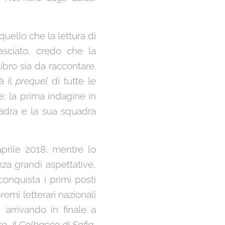
quello che la lettura di
sciato, credo che la
libro sia da raccontare.
à il
prequel
di tutte le
e; la prima indagine in
adra e la sua squadra
prile 2018, mentre lo
enza grandi aspettative,
onquista i primi posti
remi letterari nazionali
, arrivando in finale a
ro,
Il Colbacco di Sofia
,