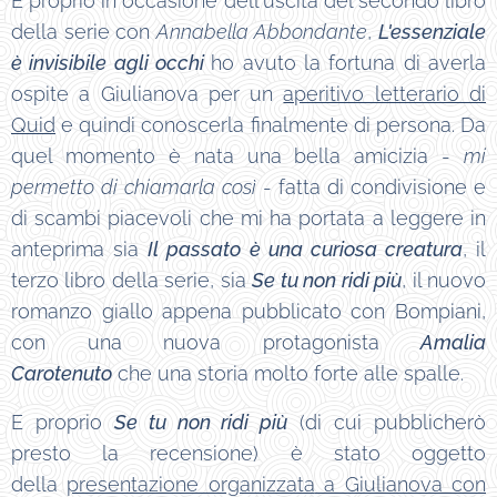
E proprio in occasione dell'uscita del secondo libro
della serie con
Annabella Abbondante
,
L'essenziale
è invisibile agli occhi
ho avuto la fortuna di averla
ospite a Giulianova per un
aperitivo letterario di
Quid
e quindi conoscerla finalmente di persona. Da
quel momento è nata una bella amicizia -
mi
permetto di chiamarla così
- fatta di condivisione e
di scambi piacevoli che mi ha portata a leggere in
anteprima sia
Il passato è una curiosa creatura
, il
terzo libro della serie, sia
Se tu non ridi più
, il nuovo
romanzo giallo appena pubblicato con Bompiani,
con una nuova protagonista
Amalia
Carotenuto
che una storia molto forte alle spalle.
E proprio
Se tu non ridi più
(di cui pubblicherò
presto la recensione) è stato oggetto
della
presentazione organizzata
a Giulianova con