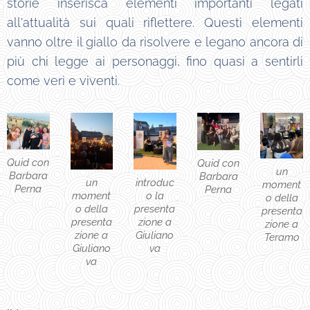
storie inserisca elementi importanti legati
all'attualità sui quali riflettere. Questi elementi
vanno oltre il giallo da risolvere e legano ancora di
più chi legge ai personaggi, fino quasi a sentirli
come veri e viventi.
Quid con
Quid con
un
Barbara
Barbara
un
introduc
moment
Perna
Perna
moment
o la
o della
o della
presenta
presenta
presenta
zione a
zione a
zione a
Giuliano
Teramo
Giuliano
va
va