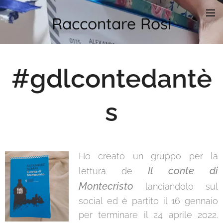
Raccontare Rosi
#gdlcontedantè
s
Ho creato un gruppo per la
Il conte di
lettura de
Montecristo
lanciandolo sul
social ed è partito il 16 gennaio
per terminare il 24 aprile 2022.