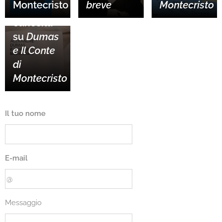
Montecristo
breve
Montecristo
Altre
curiosità
su
Dumas
e Il Conte
di
Montecristo
Il tuo nome
E-mail
Messaggio