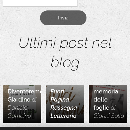
Invia
Ultimi post nel
blog
09.07.2026
La
05.08.2026
14.07.2026
Diventeremo
Fuori
memoria
Giardino
di
Pagina -
delle
Daniela
Rassegna
foglie
di
Gambino
Letteraria
Gianni
Solla