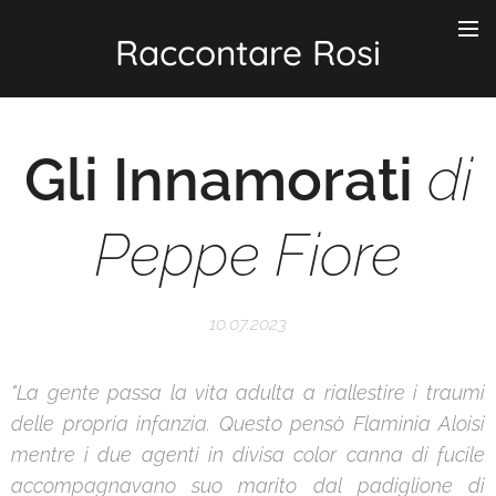
Raccontare Rosi
Gli Innamorati
di
Peppe Fiore
10.07.2023
"La gente passa la vita adulta a riallestire i traumi
delle propria infanzia. Questo pensò Flaminia Aloisi
mentre i due agenti in divisa color canna di fucile
accompagnavano suo marito dal padiglione di