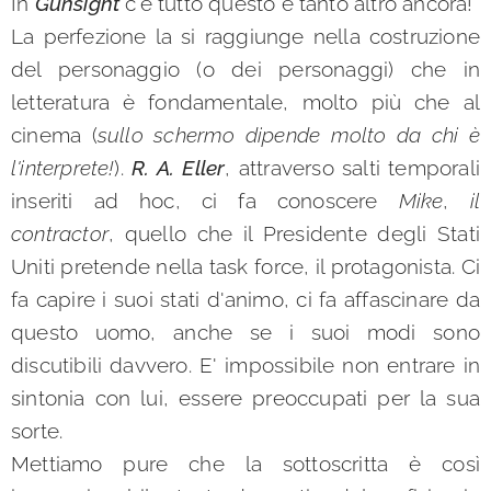
In
Gunsight
c'è tutto questo e tanto altro ancora!
La perfezione la si raggiunge nella costruzione
del personaggio (o dei personaggi) che in
letteratura è fondamentale, molto più che al
cinema (
sullo schermo dipende molto da chi è
l'interprete!
).
R. A. Eller
, attraverso salti temporali
inseriti ad hoc, ci fa conoscere
Mike
,
il
contractor
, quello che il Presidente degli Stati
Uniti pretende nella task force, il protagonista. Ci
fa capire i suoi stati d'animo, ci fa affascinare da
questo uomo, anche se i suoi modi sono
discutibili davvero. E' impossibile non entrare in
sintonia con lui, essere preoccupati per la sua
sorte.
Mettiamo pure che la sottoscritta è così