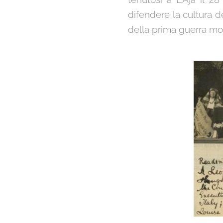
difendere la cultura d
della prima guerra mo