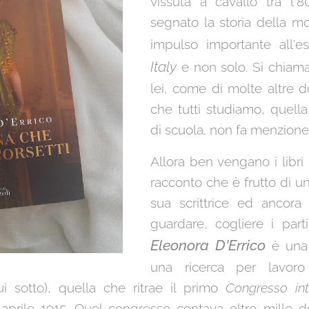
vissuta a cavallo tra l'
segnato la storia della m
impulso importante all'e
Italy
e non solo. Si chia
lei, come di molte altre 
che tutti studiamo, quella
di scuola
,
non fa menzione
Allora ben vengano i libri
racconto che è frutto di un
sua scrittrice ed ancora
guardare, cogliere i parti
Eleonora D'Errico
è una 
una ricerca per lavor
i sotto), quella che ritrae il primo
Congresso int
8 aprile 1915. Quel congresso contava oltre mille