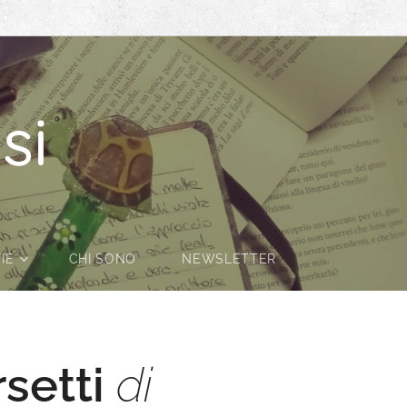
si
IE
CHI SONO
NEWSLETTER
setti
di