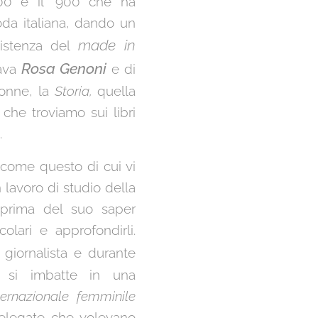
800 e il '900 che ha
oda italiana, dando un
made in
sistenza del
Rosa Genoni
mava
e di
donne, la
S
toria,
quella
 che troviamo sui libri
.
 come questo di cui vi
 lavoro di studio della
 prima del suo saper
colari e approfondirli.
giornalista e durante
o si imbatte in una
ernazionale femminile
 delegate che volevano