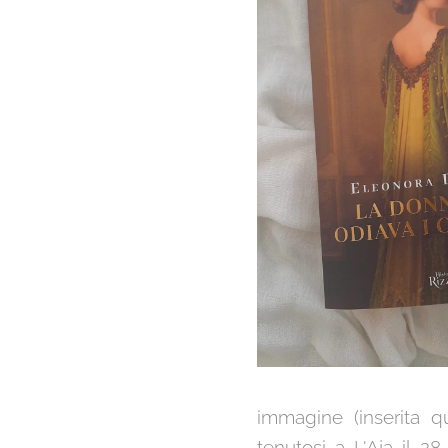
immagine (inserita qu
tenutosi a L'Aja il 2