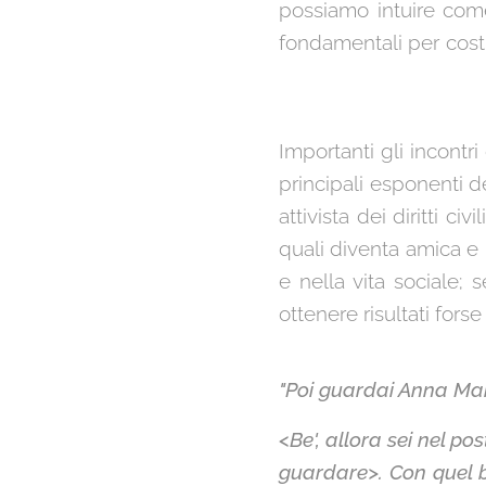
possiamo intuire come
fondamentali per costru
Importanti gli incontr
principali esponenti de
attivista dei diritti c
quali diventa amica e 
e nella vita sociale;
ottenere risultati forse
"Poi guardai Anna Mar
<Be', allora sei nel p
guardare>. Con quel b