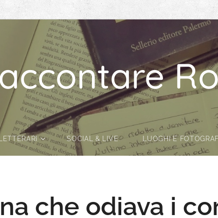
accontare Ro
LETTERARI
SOCIAL & LIVE
LUOGHI E FOTOGRAF
na che odiava i cor