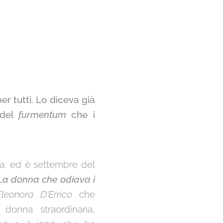
r tutti. Lo diceva già
 del
furmentum
che i
ina, ed è settembre del
La donna che odiava i
Eleonora D'Errico
che
donna straordinaria,