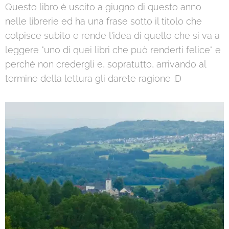
Questo libro è uscito a giugno di questo anno
nelle librerie ed ha una frase sotto il titolo che
colpisce subito e rende l'idea di quello che si va a
leggere "uno di quei libri che può renderti felice" e
perchè non credergli e, sopratutto, arrivando al
termine della lettura gli darete ragione :D