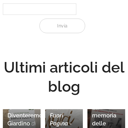
Invia
Ultimi articoli del
blog
09.07.2026
La
05.08.2026
14.07.2026
Diventeremo
Fuori
memoria
Giardino
di
Pagina -
delle