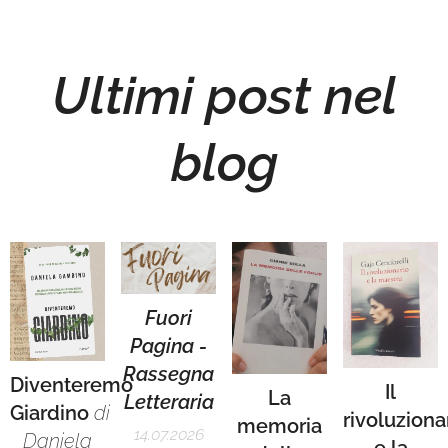
Ultimi post nel
blog
Fuori
Pagina -
Rassegna
Diventeremo
Il
La
Letteraria
Giardino
di
rivoluziona
memoria
14.07.2026
Daniela