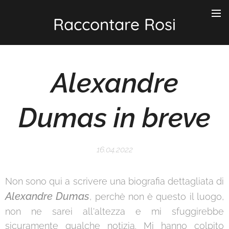
Raccontare Rosi
Alexandre
Dumas in breve
16.04.2022
Non sono qui a scrivere una biografia dettagliata di
Alexandre Dumas
, perchè non è questo il luogo,
non ne sarei all'altezza e mi sfuggirebbe
sicuramente qualche notizia. Mi hanno colpito