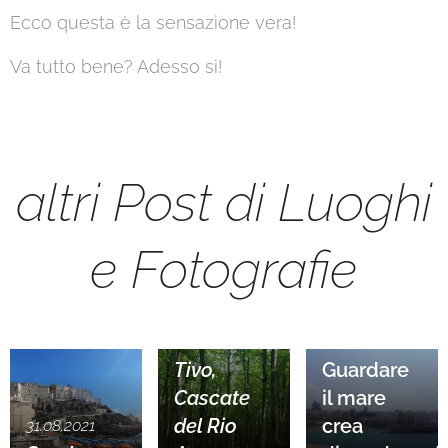
Ecco questa è la sensazione vera!
Va tutto bene? Adesso si!
altri Post di Luoghi
e Fotografie
17.05.2020
Prati di
30.08.2019
Tivo,
Guardare
Cascate
il mare
del Rio
crea
31.08.2021