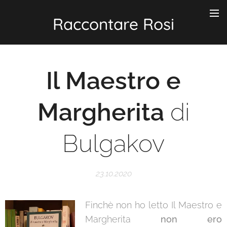
Raccontare Rosi
Il Maestro e
Margherita
di
Bulgakov
23.10.2020
Finchè non ho letto Il Maestro e
Margherita
non ero