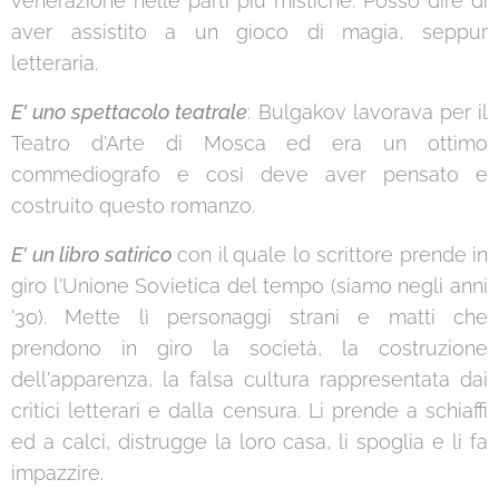
venerazione nelle parti più mistiche. Posso dire di
aver assistito a un gioco di magia, seppur
letteraria.
E' uno spettacolo teatrale
: Bulgakov lavorava per il
Teatro d'Arte di Mosca ed era un ottimo
commediografo e così deve aver pensato e
costruito questo romanzo.
E' un libro satirico
con il quale lo scrittore prende in
giro l'Unione Sovietica del tempo (siamo negli anni
'30). Mette lì personaggi strani e matti che
prendono in giro la società, la costruzione
dell'apparenza, la falsa cultura rappresentata dai
critici letterari e dalla censura. Li prende a schiaffi
ed a calci, distrugge la loro casa, li spoglia e li fa
impazzire.