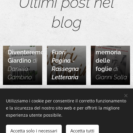
Ultimi post nel
blog
09.07.2026
La
05.08.2026
14.07.2026
Diventeremo
Fuori
memoria
Giardino
di
Pagina -
delle
Daniela
Rassegna
foglie
di
Gambino
Letteraria
Gianni
Solla
Share
Utilizziamo i cookie per consentire il corretto funzionamento
e la sicurezza del nostro sito web e per offrirti la migliore
https://www.instagram.com/raccontarerosi/
esperienza utente possibile.
Accetta solo i necessari
Accetta tutti